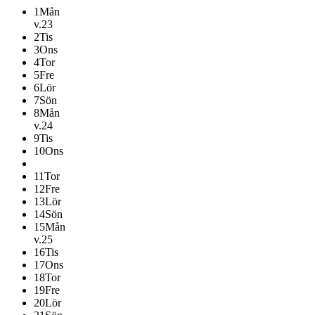
1
Mån
v.23
2
Tis
3
Ons
4
Tor
5
Fre
6
Lör
7
Sön
8
Mån
v.24
9
Tis
10
Ons
11
Tor
12
Fre
13
Lör
14
Sön
15
Mån
v.25
16
Tis
17
Ons
18
Tor
19
Fre
20
Lör