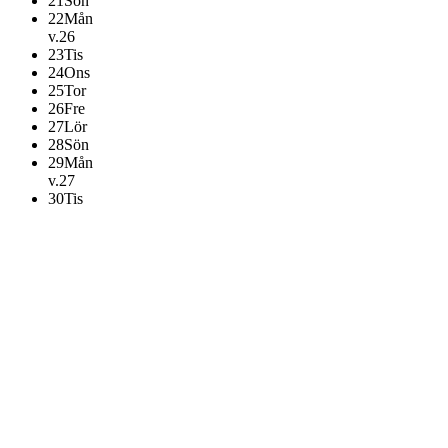
21
Sön
22
Mån
v.26
23
Tis
24
Ons
25
Tor
26
Fre
27
Lör
28
Sön
29
Mån
v.27
30
Tis