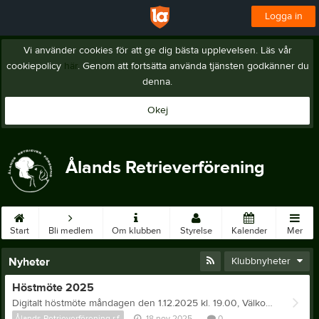
Logga in
Vi använder cookies för att ge dig bästa upplevelsen. Läs vår
cookiepolicy
här
. Genom att fortsätta använda tjänsten godkänner du
denna.
Okej
Ålands Retrieverförening
Start
Bli medlem
Om klubben
Styrelse
Kalender
Mer
Nyheter
Klubbnyheter
Höstmöte 2025
Digitalt höstmöte måndagen den 1.12.2025 kl. 19.00, Välkomna! Länk till mötet är: https://meet.google.com/dzn-xwwo-tiw
Ålands Retrieverförening r.f.
18 nov 2025
0