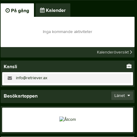
Kalender
På gång
Inga kommande aktiviteter
Kalenderöversikt
Kansli
info@retriever.ax
Besökartoppen
Länet