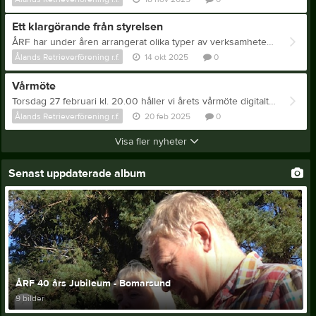
Ett klargörande från styrelsen
ÅRF har under åren arrangerat olika typer av verksamheter, såsom kurser, träningar, aktivitetsdagar, arr och jaktprov. I takt med att samhället har förändrats sedan föreningens grundande har även verksamheten delvis ändrat inriktning. Föreningsverksamhet har traditionellt baserats på medlemmarnas frivilliga ideella arbete med att fylla föreningen med intressant och meningsfull verksamhet. I dagens samhälle föredrar många att utnyttja de privata alternativ till föreningsliv som finns tillgängliga. Dessa erbjuder tjänster där man kan boka träningstid och instruktörer på tider det passar en själv bäst och inom de områden man själv är intresserad av. Föreningslivet är med andra ord, inte längre det enda alternativet för oss som vill utöva hundsport. Vilken är då föreningens roll idag? För att äga rätt att arrangera prov och tävlingar måste det ske inom en organisation som tillhör finska kennelklubben och i förlängningen FCI. Privata aktörer har inte rätt att ordna officiella tävlingar och prov vars resultat stambokförs. ÅRF är den lokala klubb på Åland som har rätt att ordna Retrieverjaktprov och Working Test för retrievers. Vad behöver ÅF för att upprätthålla sin verksamhet? Föreningen behöver en styrelse som kan sköta föreningens administration enligt föreningens stadgar och gällande föreningslagstiftning. Styrelsen tillsätts av föreningens medlemmar vid höstmötet och styrelsearbetet sker på ideell basis. För att ordna prov och tävlingar krävs provledare, sk ansvarig funktionär, som ansvarar för respektive evenemangs genomförande. Godkännande som ansvarig funktionär får man efter att man genomgått en kurs som genomförs i två delar. Vem som helst av föreningens medlemmar kan välja att gå utbildningen och därmed få rätt att anordna prov och tävling. Utbildningen tar två helger i anspråk och bekostas av föreningen. Varför skall man vara medlem i ÅRF? • Ditt medlemskap stöttar föreningen och ser till att det kan ordnas prov och tävling för retrievers på Åland även i framtiden. • Som medlam har du också rätt att anmäla till tävling och prov utanför Åland, vilket kräver medlemskap i en FCI-ansluten organisation. • Ditt medlemskap i föreningen är ett krav för deltagande i de aktiviteter som ordnas inom föreningen. Mvh Styrelsen
Ålands Retrieverförening r.f.
14 okt 2025
0
Vårmöte
Torsdag 27 februari kl. 20.00 håller vi årets vårmöte digitalt, länk kommer när det närmar sig. Välkomna!
Ålands Retrieverförening r.f.
20 feb 2025
0
Visa fler nyheter
Senast uppdaterade album
ÅRF 40 års Jubileum - Bomarsund
9 bilder