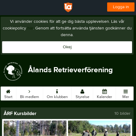
Logga in
Vi använder cookies för att ge dig bästa upplevelsen. Läs vår
cookiepolicy
här
. Genom att fortsätta använda tjänsten godkänner du
denna.
Okej
Ålands Retrieverförening
Start
Bli medlem
Om klubben
Styrelse
Kalender
Mer
ÅRF Kursbilder
10 bilder